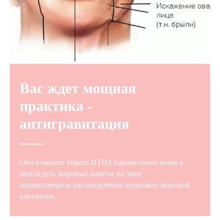
Вас ждет мощная
практика -
антигравитация
Она поможет убрать ПТОЗ (провисание) кожи и
разгладить жировые пакеты на лице –
неравномерное распределение подкожно жировой
клетчатки.