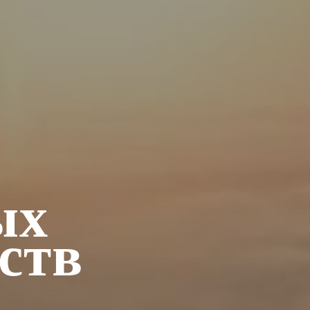
ых
ств