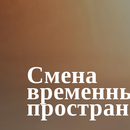
Смена
временн
простран